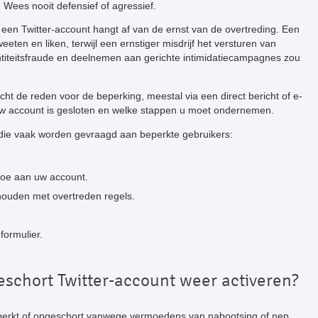
Wees nooit defensief of agressief.
 een Twitter-account hangt af van de ernst van de overtreding. Een
weeten en liken, terwijl een ernstiger misdrijf het versturen van
ntiteitsfraude en deelnemen aan gerichte intimidatiecampagnes zou
t de reden voor de beperking, meestal via een direct bericht of e-
uw account is gesloten en welke stappen u moet ondernemen.
s die vaak worden gevraagd aan beperkte gebruikers:
toe aan uw account.
 houden met overtreden regels.
formulier.
eschort Twitter-account weer activeren?
beperkt of opgeschort vanwege vermoedens van nabootsing of nep