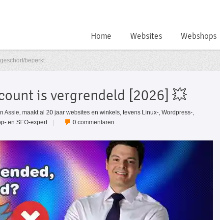
Home
Websites
Webshops
pgeschort/beperkt
count is vergrendeld [2026] 💥
jn Assie
, maakt al 20 jaar websites en winkels, tevens Linux-, Wordpress-,
p- en SEO-expert.
|
0 commentaren