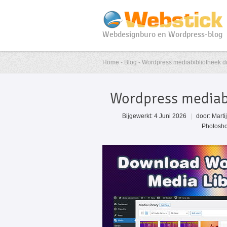
Webdesignburo en Wordpress-blog
Home - Blog - Wordpress mediabibliotheek 
Wordpress mediab
Bijgewerkt: 4 Juni 2026
|
door:
Marti
Photosho