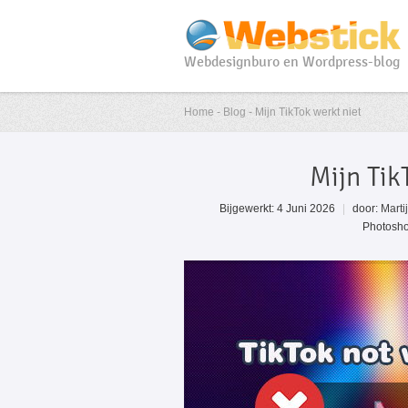
Webdesignburo en Wordpress-blog
Home - Blog - Mijn TikTok werkt niet
Mijn Tik
Bijgewerkt: 4 Juni 2026
|
door:
Marti
Photosho