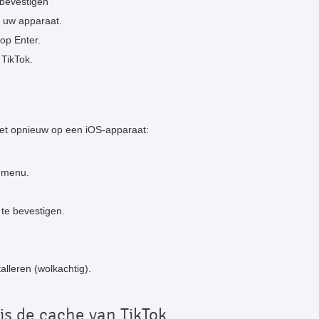
 bevestigen
p uw apparaat.
op Enter.
 TikTok.
e het opnieuw op een iOS-apparaat:
t menu.
te bevestigen.
alleren (wolkachtig).
is de cache van TikTok