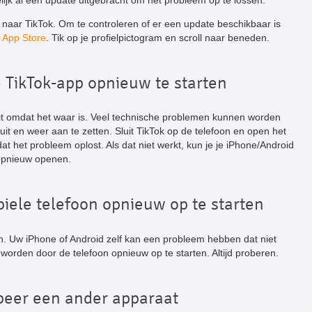
ijk al een update uitgebracht om het probleem op te lossen.
naar TikTok. Om te controleren of er een update beschikbaar is
e
App Store
. Tik op je profielpictogram en scroll naar beneden.
e TikTok-app opnieuw te starten
 dit omdat het waar is. Veel technische problemen kunnen worden
it en weer aan te zetten. Sluit TikTok op de telefoon en open het
at het probleem oplost. Als dat niet werkt, kun je je iPhone/Android
 opnieuw openen.
iele telefoon opnieuw op te starten
on. Uw iPhone of Android zelf kan een probleem hebben dat niet
worden door de telefoon opnieuw op te starten. Altijd proberen.
beer een ander apparaat